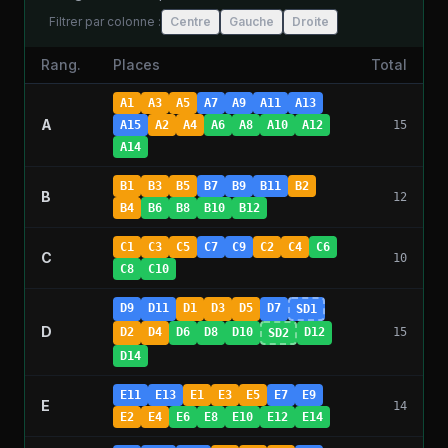
Filtrer par colonne :
Centre
Gauche
Droite
Rang.
Places
Total
A1
A3
A5
A7
A9
A11
A13
A
A15
A2
A4
A6
A8
A10
A12
15
A14
B1
B3
B5
B7
B9
B11
B2
B
12
B4
B6
B8
B10
B12
C1
C3
C5
C7
C9
C2
C4
C6
C
10
C8
C10
D9
D11
D1
D3
D5
D7
SD1
D
D2
D4
D6
D8
D10
D12
15
SD2
D14
E11
E13
E1
E3
E5
E7
E9
E
14
E2
E4
E6
E8
E10
E12
E14