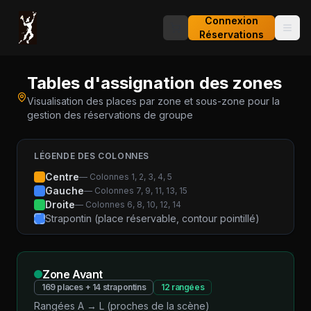
Connexion
Réservations
Tables d'assignation des zones
Visualisation des places par zone et sous-zone pour la
gestion des réservations de groupe
LÉGENDE DES COLONNES
Centre
—
Colonnes 1, 2, 3, 4, 5
Gauche
—
Colonnes 7, 9, 11, 13, 15
Droite
—
Colonnes 6, 8, 10, 12, 14
Strapontin (place réservable, contour pointillé)
Zone
Avant
169
places +
14
strapontins
12
rangées
Rangées A → L (proches de la scène)