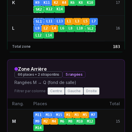
K
K9
K11
K2
K4
K6
K8
K10
17
K12
K14
SK2
L11
L13
L1
L3
L5
L7
SL1
L
L9
L2
L4
L6
L8
L10
16
SL2
L12
L14
Total
zone
183
Zone
Arrière
66
places +
2
strapontins
5
rangées
Rangées M → Q (fond de salle)
Filtrer par colonne :
Centre
Gauche
Droite
Rang.
Places
Total
M11
M13
M15
M1
M3
M5
M7
M
M9
M2
M4
M6
M8
M10
M12
15
M14