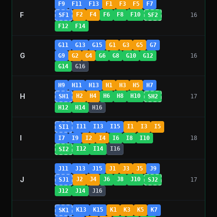
F9
F11
F13
F1
F3
F5
F7
F
F2
F4
F6
F8
F10
SF1
SF2
16
F12
F14
G11
G13
G15
G1
G3
G5
G7
G
G9
G2
G4
G6
G8
G10
G12
16
G14
G16
H9
H11
H13
H1
H3
H5
H7
H
H2
H4
H6
H8
H10
SH1
SH2
17
H12
H14
H16
I11
I13
I15
I1
I3
I5
SI1
I
I7
I9
I2
I4
I6
I8
I10
18
I12
I14
I16
SI2
J11
J13
J15
J1
J3
J5
J9
J
J2
J4
J6
J8
J10
SJ1
SJ2
17
J12
J14
J16
K13
K15
K1
K3
K5
K7
SK1