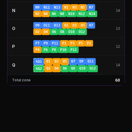
N9
N11
N13
N1
N3
N5
N7
N
14
N2
N4
N6
N8
N10
N12
N14
O9
O11
O13
O1
O3
O5
O7
O
13
O2
O4
O6
O8
O10
O12
P7
P9
P11
P1
P3
P5
P2
P
12
P4
P6
P8
P10
P12
Q1
Q3
Q5
Q7
Q9
Q11
SQ1
Q
14
Q2
Q4
Q6
Q8
Q10
Q12
SQ2
Total
zone
68