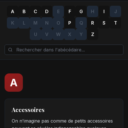
A
B
C
D
E
F
G
H
I
J
K
L
M
N
O
P
Q
R
S
T
U
V
W
X
Y
Z
A
Accessoires
On n'imagine pas comme de petits accessoires